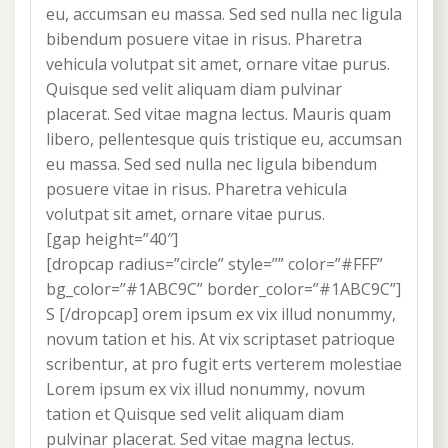
eu, accumsan eu massa. Sed sed nulla nec ligula
bibendum posuere vitae in risus. Pharetra
vehicula volutpat sit amet, ornare vitae purus.
Quisque sed velit aliquam diam pulvinar
placerat. Sed vitae magna lectus. Mauris quam
libero, pellentesque quis tristique eu, accumsan
eu massa. Sed sed nulla nec ligula bibendum
posuere vitae in risus. Pharetra vehicula
volutpat sit amet, ornare vitae purus.
[gap height=”40″]
[dropcap radius=”circle” style=”” color=”#FFF”
bg_color=”#1ABC9C” border_color=”#1ABC9C”]
S [/dropcap] orem ipsum ex vix illud nonummy,
novum tation et his. At vix scriptaset patrioque
scribentur, at pro fugit erts verterem molestiae
Lorem ipsum ex vix illud nonummy, novum
tation et Quisque sed velit aliquam diam
pulvinar placerat. Sed vitae magna lectus.