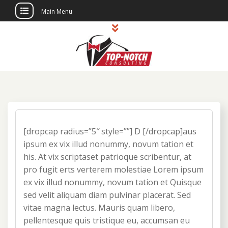
Main Menu
Skip
to
content
Top Notch
Political Consulting
Consulting
[dropcap radius=”5″ style=””] D [/dropcap]aus
ipsum ex vix illud nonummy, novum tation et
his. At vix scriptaset patrioque scribentur, at
pro fugit erts verterem molestiae Lorem ipsum
ex vix illud nonummy, novum tation et Quisque
sed velit aliquam diam pulvinar placerat. Sed
vitae magna lectus. Mauris quam libero,
pellentesque quis tristique eu, accumsan eu