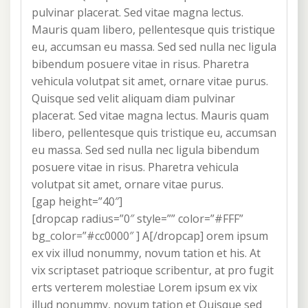
pulvinar placerat. Sed vitae magna lectus.
Mauris quam libero, pellentesque quis tristique
eu, accumsan eu massa. Sed sed nulla nec ligula
bibendum posuere vitae in risus. Pharetra
vehicula volutpat sit amet, ornare vitae purus.
Quisque sed velit aliquam diam pulvinar
placerat. Sed vitae magna lectus. Mauris quam
libero, pellentesque quis tristique eu, accumsan
eu massa. Sed sed nulla nec ligula bibendum
posuere vitae in risus. Pharetra vehicula
volutpat sit amet, ornare vitae purus.
[gap height=”40″]
[dropcap radius=”0″ style=”” color=”#FFF”
bg_color=”#cc0000″ ] A[/dropcap] orem ipsum
ex vix illud nonummy, novum tation et his. At
vix scriptaset patrioque scribentur, at pro fugit
erts verterem molestiae Lorem ipsum ex vix
illud nonummy, novum tation et Quisque sed