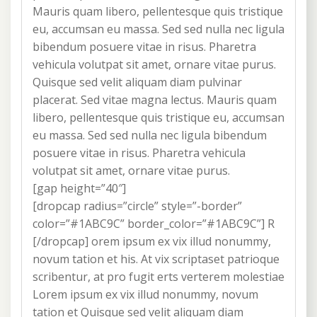
Mauris quam libero, pellentesque quis tristique
eu, accumsan eu massa. Sed sed nulla nec ligula
bibendum posuere vitae in risus. Pharetra
vehicula volutpat sit amet, ornare vitae purus.
Quisque sed velit aliquam diam pulvinar
placerat. Sed vitae magna lectus. Mauris quam
libero, pellentesque quis tristique eu, accumsan
eu massa. Sed sed nulla nec ligula bibendum
posuere vitae in risus. Pharetra vehicula
volutpat sit amet, ornare vitae purus.
[gap height=”40″]
[dropcap radius=”circle” style=”-border”
color=”#1ABC9C” border_color=”#1ABC9C”] R
[/dropcap] orem ipsum ex vix illud nonummy,
novum tation et his. At vix scriptaset patrioque
scribentur, at pro fugit erts verterem molestiae
Lorem ipsum ex vix illud nonummy, novum
tation et Quisque sed velit aliquam diam