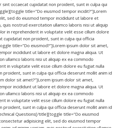
ur sint occaecat cupidatat non proident, sunt in culpa qui
toggle][toggle title=”Do eiusmod tempor incidit?”]Lorem
elit, sed do eiusmod tempor incididunt ut labore et
quis nostrud exercitation ullamco laboris nisi ut aliquip
r in reprehenderit in voluptate velit esse cillum dolore
t cupidatat non proident, sunt in culpa qui officia
[toggle title=”Do eiusmod?”]Lorem ipsum dolor sit amet,
empor incididunt ut labore et dolore magna aliqua. Ut
on ullamco laboris nisi ut aliquip ex ea commodo
it in voluptate velit esse cillum dolore eu fugiat nulla
 proident, sunt in culpa qui officia deserunt mollit anim id
um dolor sit amet?”]Lorem ipsum dolor sit amet,
empor incididunt ut labore et dolore magna aliqua. Ut
on ullamco laboris nisi ut aliquip ex ea commodo
it in voluptate velit esse cillum dolore eu fugiat nulla
 proident, sunt in culpa qui officia deserunt mollit anim id
echnical Questions[/title][toggle title=”Do eiusmod
consectetur adipisicing elit, sed do eiusmod tempor
t enim ad minim veniam, quis nostrud exercitation ullamco