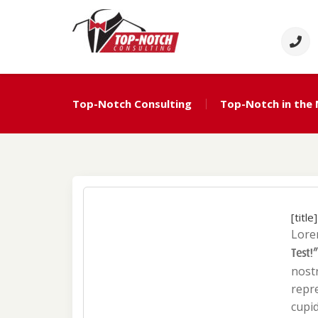
Skip
to
content
Top Notch Consulti
Political Consulting
Top-Notch Consulting
Top-Notch in the
[titl
Lorem
Test!
nostr
repre
cupid