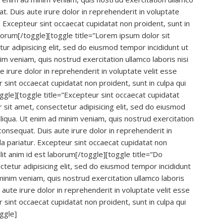
t. Duis aute irure dolor in reprehenderit in voluptate
ur. Excepteur sint occaecat cupidatat non proident, sunt in
laborum[/toggle][toggle title=”Lorem ipsum dolor sit
r adipisicing elit, sed do eiusmod tempor incididunt ut
m veniam, quis nostrud exercitation ullamco laboris nisi
 irure dolor in reprehenderit in voluptate velit esse
ur sint occaecat cupidatat non proident, sunt in culpa qui
oggle][toggle title=”Excepteur sint occaecat cupidatat
sit amet, consectetur adipisicing elit, sed do eiusmod
liqua. Ut enim ad minim veniam, quis nostrud exercitation
consequat. Duis aute irure dolor in reprehenderit in
lla pariatur. Excepteur sint occaecat cupidatat non
llit anim id est laborum[/toggle][toggle title=”Do
etur adipisicing elit, sed do eiusmod tempor incididunt
minim veniam, quis nostrud exercitation ullamco laboris
aute irure dolor in reprehenderit in voluptate velit esse
ur sint occaecat cupidatat non proident, sunt in culpa qui
oggle]