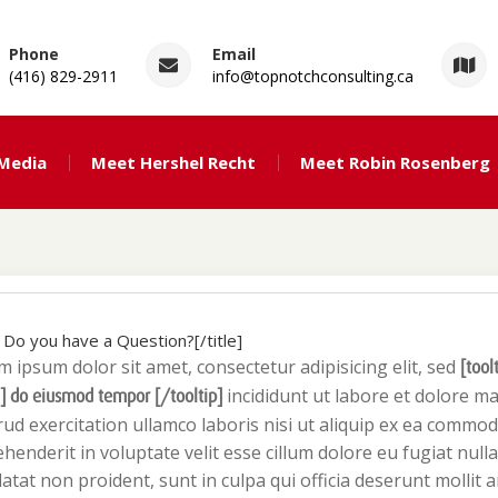
Phone
Email
(416) 829-2911
info@topnotchconsulting.ca
ng
 Media
Meet Hershel Recht
Meet Robin Rosenberg
e] Do you have a Question?[/title]
 ipsum dolor sit amet, consectetur adipisicing elit, sed
[tool
incididunt ut labore et dolore m
”] do eiusmod tempor [/tooltip]
ud exercitation ullamco laboris nisi ut aliquip ex ea commod
henderit in voluptate velit esse cillum dolore eu fugiat null
atat non proident, sunt in culpa qui officia deserunt mollit 