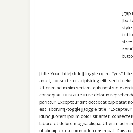
[gap 
[butt
style
butto
size=
icon=
butt
[title]Your Title[/title][toggle open=”yes” title
amet, consectetur adipisicing elit, sed do ei
Ut enim ad minim veniam, quis nostrud exercit
consequat. Duis aute irure dolor in reprehender
pariatur. Excepteur sint occaecat cupidatat non
est laborum[/toggle][toggle title=”Excepteur 
idun?”]Lorem ipsum dolor sit amet, consectetu
labore et dolore magna aliqua. Ut enim ad mini
ut aliquip ex ea commodo consequat. Duis aute