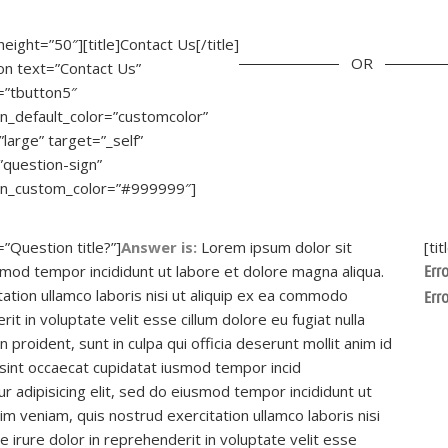
height=”50″][title]Contact Us[/title]
OR
on text=”Contact Us”
=”tbutton5″
n_default_color=”customcolor”
”large” target=”_self”
”question-sign”
on_custom_color=”#999999″]
=”Question title?”]
Answer is:
Lorem ipsum dolor sit
[ti
usmod tempor incididunt ut labore et dolore magna aliqua.
Erro
ation ullamco laboris nisi ut aliquip ex ea commodo
Erro
it in voluptate velit esse cillum dolore eu fugiat nulla
 proident, sunt in culpa qui officia deserunt mollit anim id
sint occaecat cupidatat iusmod tempor incid
r adipisicing elit, sed do eiusmod tempor incididunt ut
m veniam, quis nostrud exercitation ullamco laboris nisi
 irure dolor in reprehenderit in voluptate velit esse