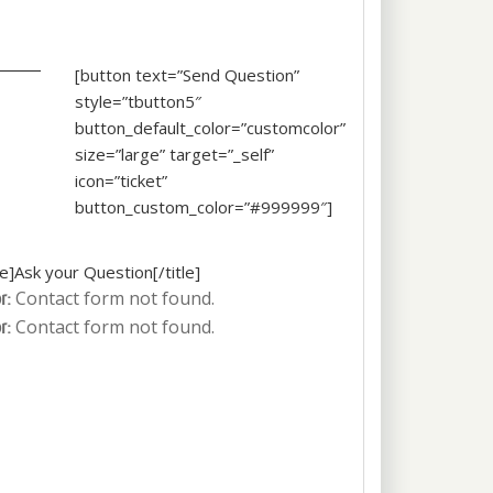
[button text=”Send Question”
style=”tbutton5″
button_default_color=”customcolor”
size=”large” target=”_self”
icon=”ticket”
button_custom_color=”#999999″]
tle]Ask your Question[/title]
Contact form not found.
r:
Contact form not found.
r: