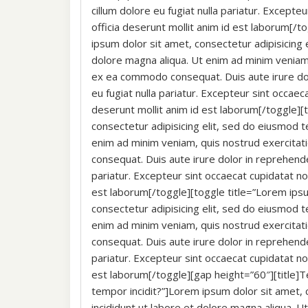
cillum dolore eu fugiat nulla pariatur. Excepte
officia deserunt mollit anim id est laborum[/
ipsum dolor sit amet, consectetur adipisicing 
dolore magna aliqua. Ut enim ad minim veniam, 
ex ea commodo consequat. Duis aute irure dolo
eu fugiat nulla pariatur. Excepteur sint occaeca
deserunt mollit anim id est laborum[/toggle]
consectetur adipisicing elit, sed do eiusmod t
enim ad minim veniam, quis nostrud exercitati
consequat. Duis aute irure dolor in reprehender
pariatur. Excepteur sint occaecat cupidatat non
est laborum[/toggle][toggle title=”Lorem ips
consectetur adipisicing elit, sed do eiusmod t
enim ad minim veniam, quis nostrud exercitati
consequat. Duis aute irure dolor in reprehender
pariatur. Excepteur sint occaecat cupidatat non
est laborum[/toggle][gap height=”60″][title]T
tempor incidit?”]Lorem ipsum dolor sit amet, 
incididunt ut labore et dolore magna aliqua. U